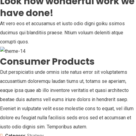
Look how wonderful work we
have done!
At vero eos et accusamus et iusto odio digni goiku ssimos
ducimus qui blanditiis praese. Ntium voluum deleniti atque
corrupti quos.
Consumer Products
Dut perspiciatis unde omnis iste natus error sit voluptatems
accusantium doloremqu laudan tiums ut, totams se aperiam,
eaque ipsa quae ab illo inventore veritatis et quasi architecto
beatae duis autems vell eums iriure dolors in hendrerit saep.
Eveniet in vulputate velit esse molestie cons to equat, vel illum
dolore eu feugiat nulla facilisis seds eros sed et accumsan et
iusto odio dignis sim. Temporibus autem.
Category:
Strategy